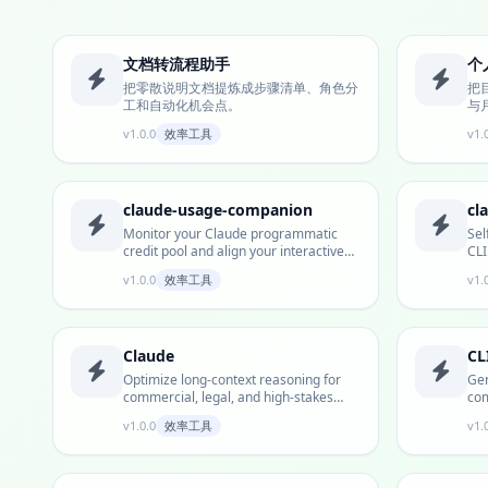
文档转流程助手
个
把零散说明文档提炼成步骤清单、角色分
把
工和自动化机会点。
与
v1.0.0
效率工具
v1.
claude-usage-companion
cl
Monitor your Claude programmatic
Sel
credit pool and align your interactive
CLI
window —...
wor
v1.0.0
效率工具
v1.
Claude
CL
Optimize long-context reasoning for
Gen
commercial, legal, and high-stakes
com
documents...
bas
v1.0.0
效率工具
v1.