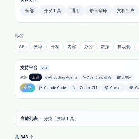
全部
开发工具
通用
语言翻译
文档生成
标签
API
效率
开发
内容
办公
数据
自动化
支持平台
28+
家族
全部
AI Coding Agents
OpenClaw 生态
集中库
全部
Claude Code
Codex CLI
Cursor
Ge
当前列表
·
分类「效率工具」
共
343
个