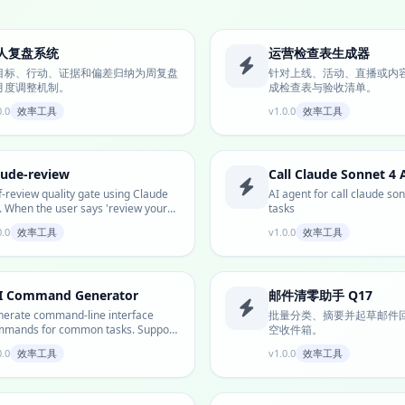
人复盘系统
运营检查表生成器
目标、行动、证据和偏差归纳为周复盘
针对上线、活动、直播或内
月度调整机制。
成检查表与验收清单。
0.0
效率工具
v1.0.0
效率工具
aude-review
Call Claude Sonnet 4
f-review quality gate using Claude
AI agent for call claude so
. When the user says 'review your
tasks
k'...
0.0
效率工具
v1.0.0
效率工具
I Command Generator
邮件清零助手 Q17
erate command-line interface
批量分类、摘要并起草邮件
mands for common tasks. Support
空收件箱。
h, zsh, Po...
0.0
效率工具
v1.0.0
效率工具