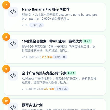
7
Nano Banana Pro 提示词推荐
配套 GitHub 12K+ 星开源库 awesome-nano-banana-pro-
prompts：从 10,000+ 条带预览图...
v1.0.0
开发工具
8
16引擎聚合搜索 · 零API密钥 · 隐私优先
CLS S
聚合16个搜索引擎（7国内+9国际）的网页抓取工具，支
持高级搜索语法、时间过滤、隐私...
v2.1.3
热度 5.9万
站长推荐
开发工具
9
全球广告情报与竞品分析专家
CLS S
AdMapix 广告情报助手：搜索全球广告素材、分析竞品投
放策略、追踪下载收入数据，助力...
v1.0.28
热度 7.6万
站长推荐
开发工具
10
撰写实现计划