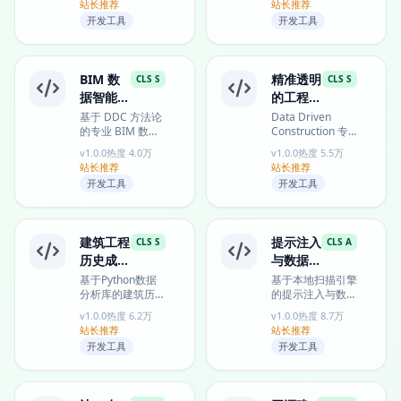
站长推荐
站长推荐
决Agent"失忆"问
辨分析与韧性行
开发工具
开发工具
题...
动...
BIM 数
精准透明
CLS S
CLS S
据智能提
的工程造
取与转换
价估算专
基于 DDC 方法论
Data Driven
的专业 BIM 数据
Construction 专
专家
家
提取工具，支持
业工具，分离资源
v1.0.0
热度 4.0万
v1.0.0
热度 5.5万
IFC/DWG 格式解
消耗与价格因素，
站长推荐
站长推荐
析与工程量计算，
提供透明精准、可
开发工具
开发工具
实现...
动态...
建筑工程
提示注入
CLS S
CLS A
历史成本
与数据泄
智能分析
露防护盾
基于Python数据
基于本地扫描引擎
分析库的建筑历史
的提示注入与数据
成本分析工具，支
泄露防护工具，为
v1.0.0
热度 6.2万
v1.0.0
热度 8.7万
持基准测试、趋势
AI记忆写入提
站长推荐
站长推荐
追踪与估算校准，
供"扫描-隔离-清
开发工具
开发工具
帮...
理"安...