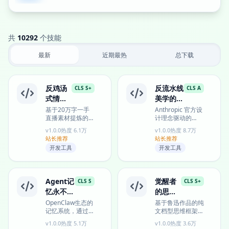
共
10292
个技能
最新
近期最热
总下载
反鸡汤
反流水线
CLS S+
CLS A
式情感
美学的专
洞察框
业前端设
基于20万字一手
Anthropic 官方设
直播素材提炼的草
计理念驱动的
架
计指南
根情感智慧框架，
反"AI 流水线"前端
v1.0.0
热度 6.1万
v1.0.0
热度 8.7万
以"深情祖师爷"人
设计指南，提供独
站长推荐
站长推荐
设提供反鸡汤式人
特美学方向与生产
开发工具
开发工具
际...
级...
Agent记
觉醒者
CLS S
CLS S+
忆永不丢
的思维
失的智能
手术刀
OpenClaw生态的
基于鲁迅作品的纯
记忆系统，通过结
文档型思维框架，
管家
构化存储、语义搜
以"立人"思想为核
v1.0.0
热度 5.1万
v1.0.0
热度 3.6万
索和上下文恢复解
心，提供结构化审