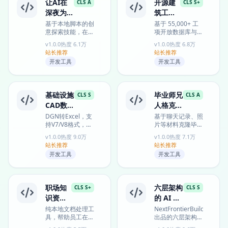
让AI在
开源建
CLS A
CLS S+
深夜为你
筑工程
捕捉灵感
造价智
基于本地脚本的创
基于 55,000+ 工
意探索技能，在安
项开放数据库与
能估算
静时段触发AI进行
CSI 标准，智能匹
工具
v1.0.0
热度 6.1万
v1.0.0
热度 6.8万
自由联想思考，将
配 BIM 元素并自
站长推荐
站长推荐
灵感记录为可回
动化生成精准工程
开发工具
开发工具
顾...
造...
基础设施
毕业师兄
CLS S
CLS A
CAD数据
人格克隆
智能转换
与赛博返
DGN转Excel，支
基于聊天记录、照
持V7/V8格式，提
片等材料克隆毕业
场
取基础设施CAD
师兄人格的本地AI
v1.0.0
热度 9.0万
v1.0.0
热度 7.1万
数据至结构化表
工具，完全离线运
站长推荐
站长推荐
格，助力工程数据
行，为科研团队
开发工具
开发工具
分析与资...
打...
职场知
六层架构
CLS S+
CLS S
识资产
的 AI 记
保护专
忆永存方
纯本地文档处理工
NextFrontierBuilds
具，帮助员工在被
出品的六层架构
家
案
迫提交Skill时保护
AI 记忆系统，整