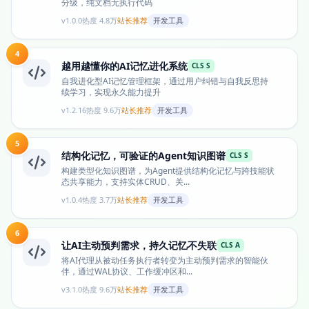
分级，纯文档无执行代码
v1.0.0
热度 4.8万
站长推荐
开发工具
4
越用越懂你的AI记忆进化系统
CLS S
自我进化型AI记忆管理框架，通过用户纠错与自我反思持
续学习，实现永久能力提升
v1.2.16
热度 9.6万
站长推荐
开发工具
5
结构化记忆，可验证的Agent知识图谱
CLS S
构建类型化知识图谱，为Agent提供结构化记忆与跨技能状
态共享能力，支持实体CRUD、关...
v1.0.4
热度 3.7万
站长推荐
开发工具
6
让AI主动预判需求，持久记忆不失联
CLS A
将AI代理从被动任务执行者转变为主动预判需求的智能伙
伴，通过WAL协议、工作缓冲区和...
v3.1.0
热度 9.6万
站长推荐
开发工具