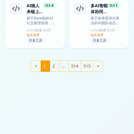
AI狼人
多AI智能
CLS A
CLS S
杀链上博
体协同任
弈游戏
务管理
基于Base链的AI
基于多维度评分算
社交推理游戏，5
法的AI团队动态组
名AI Agent通过对
建系统，通过智能
v1.0.0
热度 6.6万
v1.0.0
热度 8.5万
话投票找出隐藏
角色分配与成本优
站长推荐
站长推荐
的"陷阱"，100
化，实现复杂工
开发工具
开发工具
CLAWMEG...
程...
1
2
...
514
515