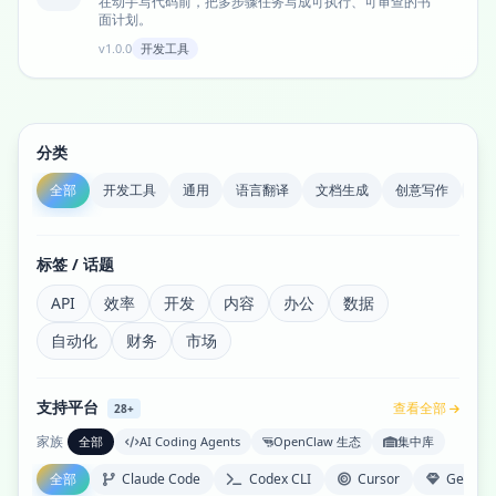
在动手写代码前，把多步骤任务写成可执行、可审查的书
面计划。
v1.0.0
开发工具
分类
全部
开发工具
通用
语言翻译
文档生成
创意写作
商
标签 / 话题
API
效率
开发
内容
办公
数据
自动化
财务
市场
支持平台
查看全部
28+
家族
全部
AI Coding Agents
OpenClaw 生态
集中库
全部
Claude Code
Codex CLI
Cursor
Gemini 