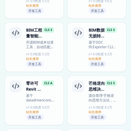
v1.0.0
热度 5.5万
v1.0.0
热度 9.6万
核心职业资产，生
合 WAL 协议、向
站长推荐
站长推荐
成"看起来完整
量搜索与 Git 持...
开发工具
开发工具
但...
BIM工程
BIM数据
CLS S
CLS S
量智能成
无损转
本估算专
Excel利
开源BIM成本估算
基于DDC
工具，自动匹配
IfcExporter CLI的
家
器
QTO数据与定价
开源方案，无需专
v1.0.0
热度 5.3万
v1.0.0
热度 8.2万
规则生成造价报
业BIM软件即可批
站长推荐
站长推荐
告，支持Excel导
量将IFC建筑模型
开发工具
开发工具
出，提升...
转换为Exc...
零许可
芒格逆向
CLS A
CLS S
Revit 模
思维决策
型批量转
框架
基于
源自查理·芒格逆
datadrivenconstruction
向思维方法论，通
换专家
开源方案，无需
过"如何确保失
v1.0.0
热度 9.6万
v1.0.0
热度 8.2万
Autodesk 许可即
败"的反向提问帮
站长推荐
站长推荐
可将 Revit RVT 文
助用户识别风险路
开发工具
开发工具
件批...
径、...