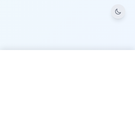
开心鸟
最全面的AI工具导航平台，精心筛选收录上千款优质AI工具，涵盖
AI写作、AI绘画、AI视频、AI编程等热门领域。
或
收藏本站
Ctrl + D
⌘ + D
快速导航
AI工具集
AI技能库