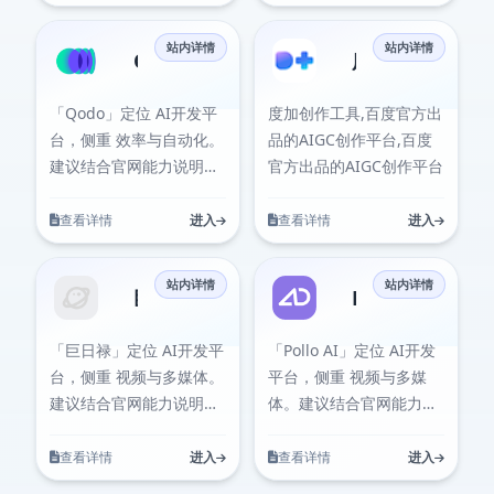
字语智能的主要
站内详情
站内详情
Qodo
度加创作工具
「Qodo」定位 AI开发平
度加创作工具,百度官方出
台，侧重 效率与自动化。
品的AIGC创作平台,百度
建议结合官网能力说明与
官方出品的AIGC创作平台
试用评估是否匹配你的流
程。
查看详情
进入
查看详情
进入
站内详情
站内详情
巨日禄
Pollo AI
「巨日禄」定位 AI开发平
「Pollo AI」定位 AI开发
台，侧重 视频与多媒体。
平台，侧重 视频与多媒
建议结合官网能力说明与
体。建议结合官网能力说
试用评估是否匹配你的流
明与试用评估是否匹配你
程。
的流程。
查看详情
进入
查看详情
进入