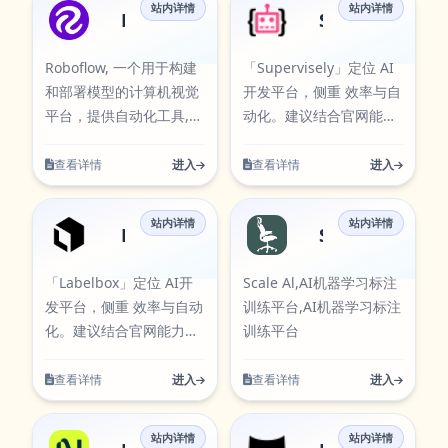
站内详情
站内详情
Roboflow
Supervisely
Roboflow, 一个用于构建
「Supervisely」定位 AI
和部署模型的计算机视觉
开发平台，侧重 效率与自
平台，提供自动化工具,A
动化。建议结合官网能力
computer vision
说明与试用评估是否匹配
platform for building
你的流程。
查看详情
进入
查看详情
进入
and deploying models
with automated tools.
站内详情
站内详情
Labelbox
Scale AI
什么是Roboflow？
Roboflow是一个专为开发
「Labelbox」定位 AI开
Scale Al,AI机器学习标注
者和企业设计的计算机视
发平台，侧重 效率与自动
训练平台,AI机器学习标注
觉平台。它提供构建和部
化。建议结合官网能力说
训练平台
署计算机视觉模型的工
明与试用评估是否匹配你
具，包括自动标
的流程。
查看详情
进入
查看详情
进入
站内详情
站内详情