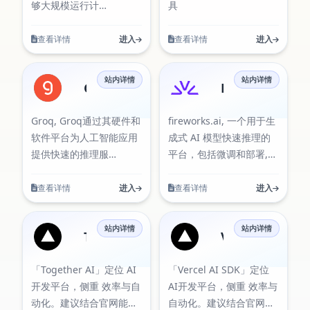
够大规模运行计
具
算,Serverless platform
for AI and data teams
查看详情
进入
查看详情
进入
to run compute at
scale. 什么是Modal？
站内详情
站内详情
Groq
Fireworks AI
Modal 是一个为 AI 和数
据团队设计的无服务器平
Groq, Groq通过其硬件和
fireworks.ai, 一个用于生
台，提供高性能的 AI 基
软件平台为人工智能应用
成式 AI 模型快速推理的
础设施。用户可以自带代
提供快速的推理服
平台，包括微调和部署,A
码，在大规模上运行
务,Groq offers fast AI
platform for fast
CPU、GPU 和数据密
inference through its
inference of generative
查看详情
进入
查看详情
进入
hardware and software
AI models, including
platform for AI
fine-tuning and
站内详情
站内详情
Together AI
Vercel AI SDK
applications. 什么是
deployment. 什么是
Groq？ Groq是一个硬件
Fireworks AI？
「Together AI」定位 AI
「Vercel AI SDK」定位
和软件平台，为人工智能
Fireworks AI 是一个旨在
开发平台，侧重 效率与自
AI开发平台，侧重 效率与
推理提供卓越的计算速
提供生成式 AI 模型快速
动化。建议结合官网能力
自动化。建议结合官网能
度、质量和能效。Groq为
推理的平台。它允许