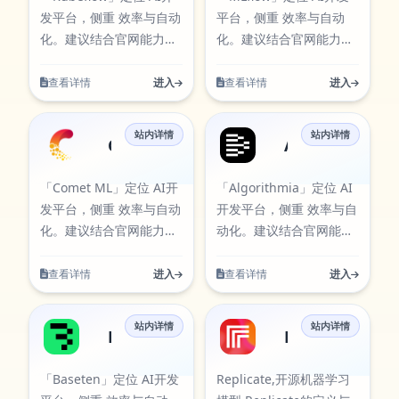
发平台，侧重 效率与自动
平台，侧重 效率与自动
化。建议结合官网能力说
化。建议结合官网能力说
明与试用评估是否匹配你
明与试用评估是否匹配你
的流程。
的流程。
查看详情
进入
查看详情
进入
站内详情
站内详情
Comet ML
Algorithmia
「Comet ML」定位 AI开
「Algorithmia」定位 AI
发平台，侧重 效率与自动
开发平台，侧重 效率与自
化。建议结合官网能力说
动化。建议结合官网能力
明与试用评估是否匹配你
说明与试用评估是否匹配
的流程。
你的流程。
查看详情
进入
查看详情
进入
站内详情
站内详情
Baseten
Replicate
「Baseten」定位 AI开发
Replicate,开源机器学习