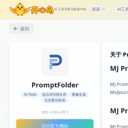
探索
AI工
AI 工具导航与检索中枢
返回
关于 Pr
MJ P
PromptFolder
MJ Pr
MidJ
AI Tools
提示词与指令库
图像生成
文生图与绘画
MJ P
浏览
4,284
·
点赞
0
访问官方网站
MJ P