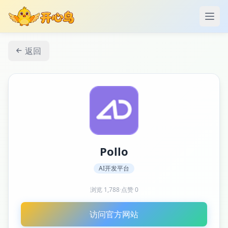
打开
返回
Pollo
AI开发平台
浏览
1,788
·
点赞
0
访问官方网站