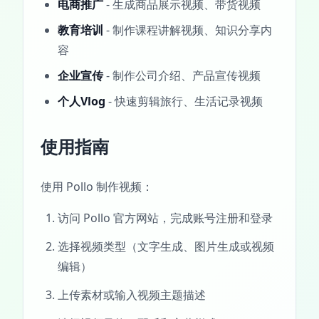
电商推广
- 生成商品展示视频、带货视频
教育培训
- 制作课程讲解视频、知识分享内
容
企业宣传
- 制作公司介绍、产品宣传视频
个人Vlog
- 快速剪辑旅行、生活记录视频
使用指南
使用 Pollo 制作视频：
访问 Pollo 官方网站，完成账号注册和登录
选择视频类型（文字生成、图片生成或视频
编辑）
上传素材或输入视频主题描述