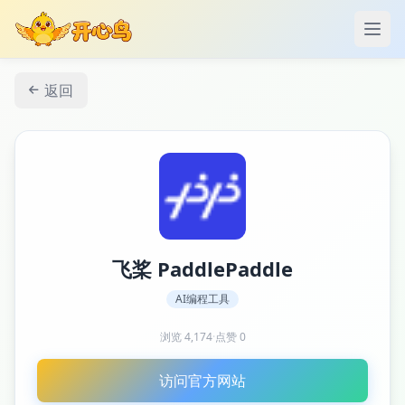
打开
返回
飞桨 PaddlePaddle
AI编程工具
浏览
4,174
·
点赞
0
访问官方网站