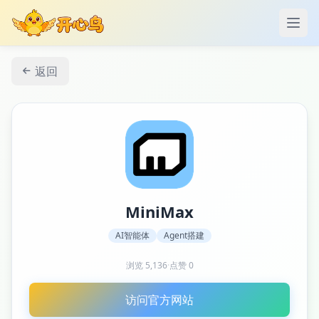
打开
返回
MiniMax
AI智能体
Agent搭建
浏览
5,136
·
点赞
0
访问官方网站