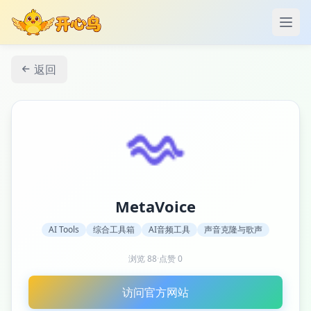
打开
返回
MetaVoice
AI Tools
综合工具箱
AI音频工具
声音克隆与歌声
浏览
88
·
点赞
0
访问官方网站