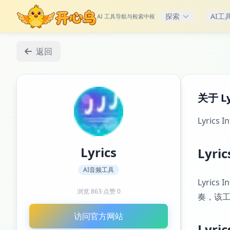
探索
AI工
AI 工具导航与检索中枢
返回
关于 Ly
Lyrics I
Lyrics
Lyri
AI音频工具
Lyri
浏览
863
·
点赞
0
奏，该
访问官方网站
Lyri