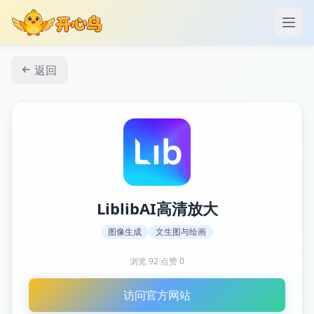
打开
返回
LiblibAI高清放大
图像生成
文生图与绘画
浏览
92
·
点赞
0
访问官方网站