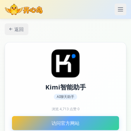
打开
返回
Kimi智能助手
AI聊天助手
浏览
4,713
·
点赞
0
访问官方网站