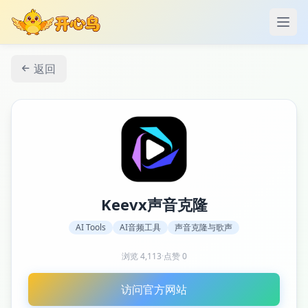
打开
返回
Keevx声音克隆
AI Tools
AI音频工具
声音克隆与歌声
浏览
4,113
·
点赞
0
访问官方网站