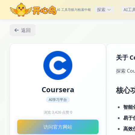
探索
AI工
AI 工具导航与检索中枢
返回
关于 Co
探索 C
Coursera
核心
AI学习平台
智能
浏览
3,426
·
点赞
0
易于
访问官方网站
高效