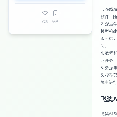
1. 在
软件，
点赞
收藏
2. 深
模型构
3. 云
间。
4. 教
习任务
5. 数
6. 模
境中进
飞桨AI
飞桨AI