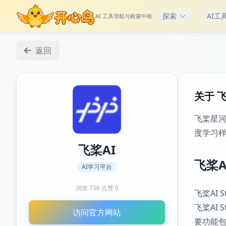
探索
AI工
AI 工具导航与检索中枢
返回
关于 飞
飞桨星
度学习样
飞桨AI
飞桨A
AI学习平台
浏览
736
·
点赞
0
飞桨AI
飞桨AI
访问官方网站
要功能