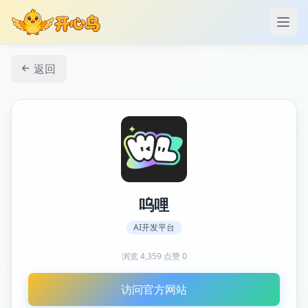
打开
返回
呜哩
AI开发平台
浏览
4,359
·
点赞
0
访问官方网站