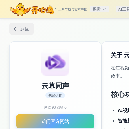
探索
AI工
AI 工具导航与检索中枢
返回
关于 
在短视频
效率。
云幕同声
核心
视频创作
浏览
93
·
点赞
0
AI
智能
访问官方网站