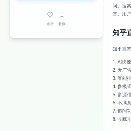
问、搜
答。用
点赞
收藏
知乎
知乎直
1. A
2. 无
3. 智
4. 多
5. 多
6. 不
7. 追
8. 收