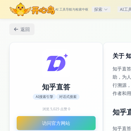
探索
AI工
AI 工具导航与检索中枢
返回
关于 
知乎直答
助，为
知乎直答
行溯源
作者和
AI搜索引擎
对话式搜索
浏览
5,025
·
点赞
0
知乎
访问官方网站
知乎直答