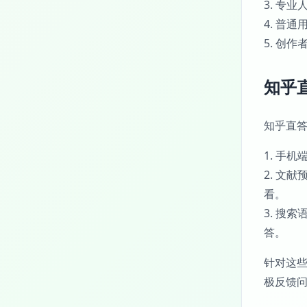
3. 专
4. 普
5. 创
知乎
知乎直
1. 手
2. 文
看。
3. 搜
答。
针对这
极反馈