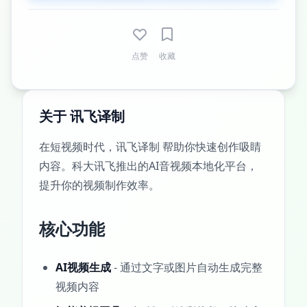
点赞
收藏
关于 讯飞译制
在短视频时代，讯飞译制 帮助你快速创作吸睛
内容。科大讯飞推出的AI音视频本地化平台，
提升你的视频制作效率。
核心功能
AI视频生成
- 通过文字或图片自动生成完整
视频内容